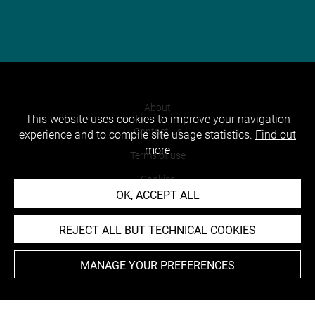
About
This website uses cookies to improve your navigation
Contact Us
experience and to compile site usage statistics.
Find out
more
Terms of use
Cookies
OK, ACCEPT ALL
Credits
Accessibility : non compliant
REJECT ALL BUT TECHNICAL COOKIES
MANAGE YOUR PREFERENCES