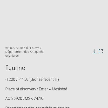
Enlarge
Image
© 2009 Musée du Louvre /
image
caption:
Département des Antiquités
in
Downlo
Enla
orientales
new
image
ima
window
in
figurine
new
win
-1200 / -1150 (Bronze récent III)
Place of discovery : Emar = Meskéné
AO 26920 ; MSK 74.10