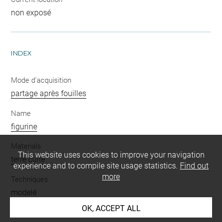
non exposé
INDEX
Mode d'acquisition
partage après fouilles
Name
figurine
Materials
This website uses cookies to improve your navigation
terre cuite
experience and to compile site usage statistics.
Find out
more
Techniques
modelé
OK, ACCEPT ALL
Description/Features