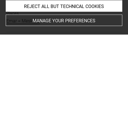
taureau à bosse
REJECT ALL BUT TECHNICAL COOKIES
Places
MANAGE YOUR PREFERENCES
Emar = Meskéné
BIBLIOGRAPHY
Beyer, Dominique, Meskéné-Emar : dix ans de travaux
1972-1982. Mission archéologique de Meskéné-Emar,
Paris, Editions Recherche sur les Civilisations [ERC], 1982
Last updated on 12.11.2019
The contents of this entry do not necessarily take
account of the latest data.
Permalink:
https://collections.louvre.fr/ark:/53355/cl0101