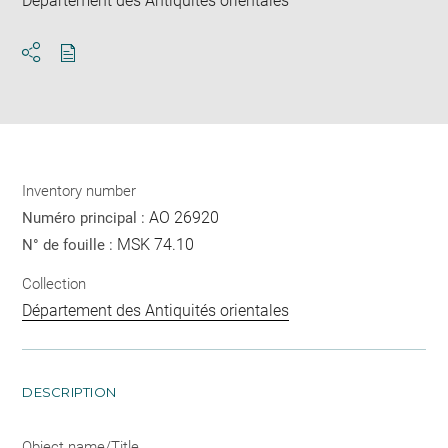
Département des Antiquités orientales
Download
Share
pdf
Inventory number
AO 26920
Numéro principal :
MSK 74.10
N° de fouille :
Collection
Département des Antiquités orientales
DESCRIPTION
Object name/Title