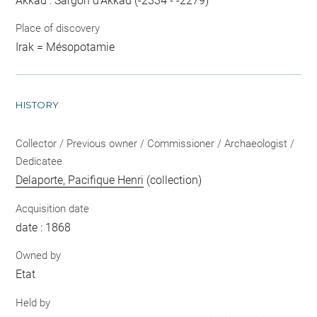
Akkad : Sargon d'Akkad (-2334 - -2279)
Place of discovery
Irak = Mésopotamie
HISTORY
Collector / Previous owner / Commissioner / Archaeologist /
Dedicatee
Delaporte, Pacifique Henri
(collection)
Acquisition date
date : 1868
Owned by
Etat
Held by