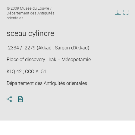
Enlarge
Image
© 2009 Musée du Louvre /
image
caption:
Département des Antiquités
in
Downlo
Enla
orientales
new
image
ima
window
in
sceau cylindre
new
win
-2334 / -2279 (Akkad : Sargon d'Akkad)
Place of discovery : Irak = Mésopotamie
KLQ 42 ; CCO A. 51
Département des Antiquités orientales
Download
Share
pdf