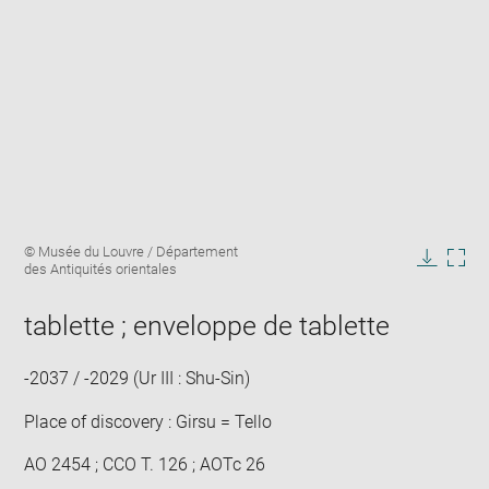
Enlarge
Image
© Musée du Louvre / Département
image
caption:
des Antiquités orientales
in
Downlo
Enla
new
image
ima
window
tablette ; enveloppe de tablette
in
new
win
-2037 / -2029 (Ur III : Shu-Sin)
Place of discovery : Girsu = Tello
AO 2454 ; CCO T. 126 ; AOTc 26