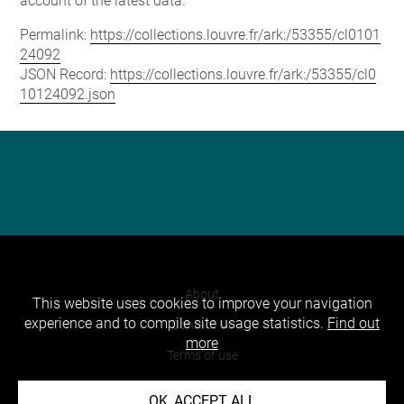
account of the latest data.
Permalink:
https://collections.louvre.fr/ark:/53355/cl0101
24092
JSON Record:
https://collections.louvre.fr/ark:/53355/cl0
10124092.json
About
This website uses cookies to improve your navigation
experience and to compile site usage statistics.
Find out
Contact Us
more
Terms of use
Cookies
OK, ACCEPT ALL