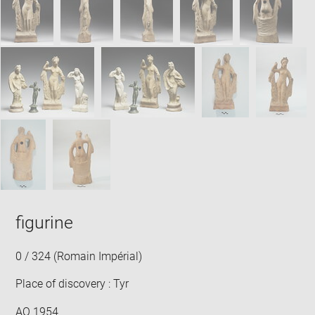
win
figurine
0 / 324 (Romain Impérial)
Place of discovery : Tyr
AO 1954