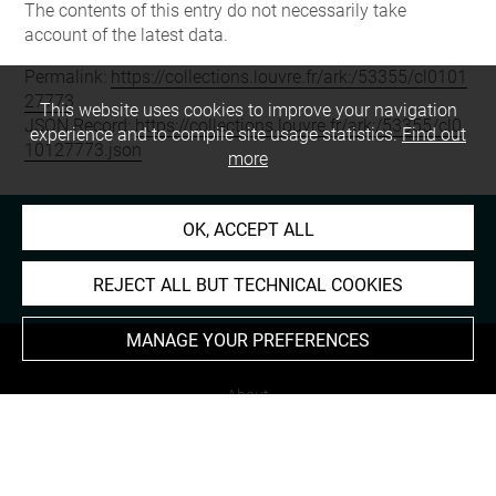
The contents of this entry do not necessarily take
account of the latest data.
Permalink:
https://collections.louvre.fr/ark:/53355/cl0101
27773
This website uses cookies to improve your navigation
JSON Record:
https://collections.louvre.fr/ark:/53355/cl0
experience and to compile site usage statistics.
Find out
10127773.json
more
OK, ACCEPT ALL
REJECT ALL BUT TECHNICAL COOKIES
MANAGE YOUR PREFERENCES
About
Contact Us
Terms of use