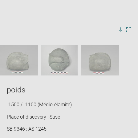
Enlarge
image
in
Image
Downlo
Enla
new
caption:
image
ima
window
SKIP IMAGE CAROUSEL
in
new
win
poids
-1500 / -1100 (Médio-élamite)
Place of discovery : Suse
SB 9346 ; AS 1245