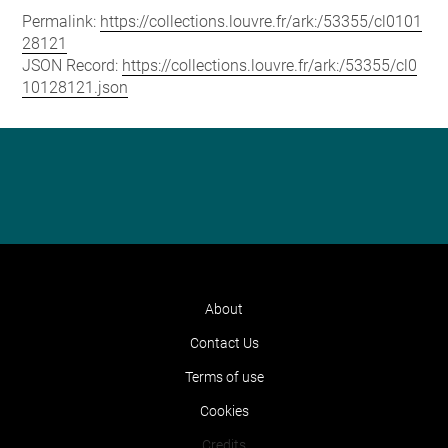
Permalink:
https://collections.louvre.fr/ark:/53355/cl0101
28121
JSON Record:
https://collections.louvre.fr/ark:/53355/cl0
10128121.json
About
Contact Us
Terms of use
Cookies
Credits