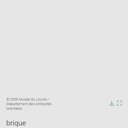
Enlarge
Image
© 2009 Musée du Louvre /
image
caption:
Département des Antiquités
in
Downlo
Enla
orientales
new
image
ima
window
in
brique
new