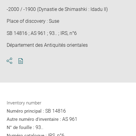
win
-2000 / -1900 (Dynastie de Shimashki : Idadu II)
Place of discovery : Suse
SB 14816 ; AS 961 ; 93.. ; IRS, n°6
Département des Antiquités orientales
Download
Share
pdf
Inventory number
SB 14816
Numéro principal :
AS 961
Autre numéro d'inventaire :
93..
N° de fouille :
IRS, n°6
Numéro catalogue :