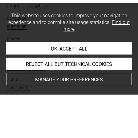
brique
-
inscription
This website uses cookies to improve your navigation
Language
experience and to compile site usage statistics.
Find out
sumérien
more
Places
Suse
OK, ACCEPT ALL
Nature of text
REJECT ALL BUT TECHNICAL COOKIES
texte de fondation
MANAGE YOUR PREFERENCES
Script
cunéiforme
BIBLIOGRAPHY
Malbran-Labat, Florence, Les inscriptions royales de