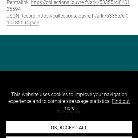
Permalink:
https://collections.louvre.fr/ark:/53355/cl0101
35594
JSON Record:
https://collections.louvre.fr/ark:/53355/cl0
10135594.json
About
This website uses cookies to improve your navigation
experience and to compile site usage statistics.
Find out
Contact Us
more
Terms of use
Cookies
OK, ACCEPT ALL
Credits