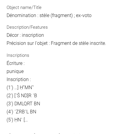
Object name/Title
Dénomination : stèle (fragment) ; ex-voto
Description/Features
Décor : inscription
Précision sur l'objet : Fragment de stèle inscrite.
Inscriptions
Écriture :
punique
Inscription :
(1') …] Ḥ˹MN˺
(2') [ʾŠ ND]R ʿB
(3') DMLQRT BN
(4') ʿZRBʿL BN
(5') ḤNʾ […