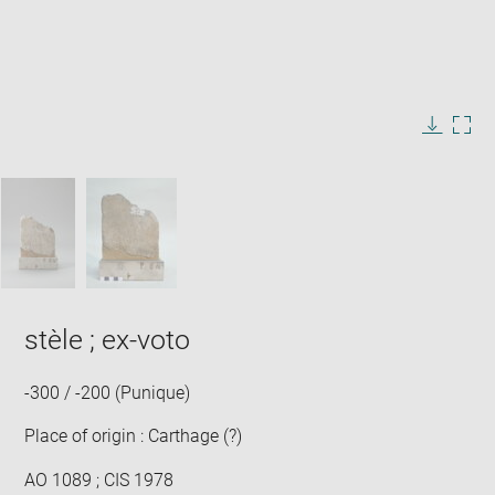
Enlarge
image
in
Image
Downlo
Enla
new
caption:
image
ima
window
SKIP IMAGE CAROUSEL
in
new
win
stèle ; ex-voto
-300 / -200 (Punique)
Place of origin : Carthage (?)
AO 1089 ; CIS 1978