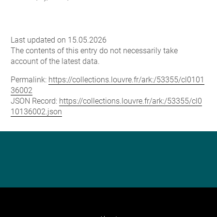
Last updated on 15.05.2026
The contents of this entry do not necessarily take
account of the latest data.
Permalink:
https://collections.louvre.fr/ark:/53355/cl0101
36002
JSON Record:
https://collections.louvre.fr/ark:/53355/cl0
10136002.json