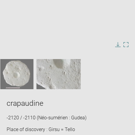
Enlarge
image
in
Image
Downlo
Enla
new
caption:
image
ima
window
SKIP IMAGE CAROUSEL
in
new
win
crapaudine
-2120 / -2110 (Néo-sumérien : Gudea)
Place of discovery : Girsu = Tello