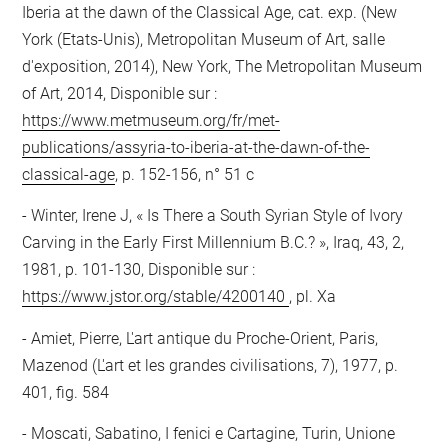
Iberia at the dawn of the Classical Age, cat. exp. (New
York (Etats-Unis), Metropolitan Museum of Art, salle
d'exposition, 2014), New York, The Metropolitan Museum
of Art, 2014, Disponible sur :
https://www.metmuseum.org/fr/met-
publications/assyria-to-iberia-at-the-dawn-of-the-
classical-age
, p. 152-156, n° 51 c
Winter, Irene J, « Is There a South Syrian Style of Ivory
Carving in the Early First Millennium B.C.? », Iraq, 43, 2,
1981, p. 101-130, Disponible sur :
https://www.jstor.org/stable/4200140
, pl. Xa
Amiet, Pierre, L'art antique du Proche-Orient, Paris,
Mazenod (L'art et les grandes civilisations, 7), 1977, p.
401, fig. 584
Moscati, Sabatino, I fenici e Cartagine, Turin, Unione