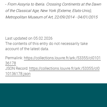
-
From Assyria to Iberia. Crossing Continents at the Dawn
of the Classical Age, New York (Externe, Etats-Unis),
Metropolitan Museum of Art, 22/09/2014 - 04/01/2015
Last updated on 05.02.2026
The contents of this entry do not necessarily take
account of the latest data.
Permalink:
https://collections.louvre.fr/ark:/53355/cl0101
36178
JSON Record:
https://collections.louvre.fr/ark:/53355/cl0
10136178.json