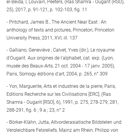
el-Beida, I, Louvain, Peeters, (Ras Shamra - Ougarit (RSO),
25), 2017, p. 91-121, p. 102-103, fig. 11
Pritchard, James B., The Ancient Near East : An
anthology of texts and pictures, Princeton, Princeton
University Press, 2011, XVI, ill. 137
Galliano, Geneviève ; Calvet, Yves (dir.), Le royaume
d'Ougarit. Aux origines de l'alphabet, cat. exp. (Lyon,
musée des Beaux-Arts, 21 oct. 2004 - 17 janv. 2005),
Paris, Somogy éditions d'art, 2004, p. 265, n° 309
Yon, Marguerite, Arts et industries de la pierre, Paris,
Editions Recherche sur les Civilisations [ERC], (Ras
Shamra - Ougarit [RSO], 6), 1991, p. 275, 278-279, 281,
288-291, fig. 6 ; 9 a ; 23, n° 2
Börker-Klähn, Jutta, Altvorderasiatische Bildstelen und
Vergleichbare Felsreliefs, Mainz am Rhein, Philipp von