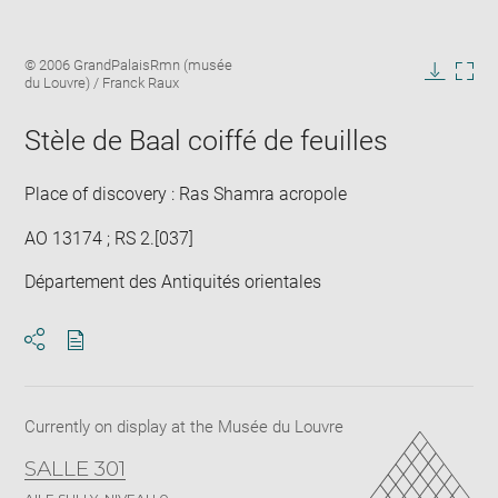
Enlarge
Image
© 2006 GrandPalaisRmn (musée
image
caption:
du Louvre) / Franck Raux
in
Downlo
Enla
new
image
ima
window
Stèle de Baal coiffé de feuilles
in
new
win
Place of discovery : Ras Shamra acropole
AO 13174 ; RS 2.[037]
Département des Antiquités orientales
Download
Share
pdf
Currently on display at the Musée du Louvre
SALLE 301