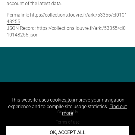
account of the latest data.
Permalink:
https://collections.louvre.fr/ark:/53355/cl0101
48255
JSON Record:
https://collections.louvre.fr/ark:/53355/cl0
10148255.json
This website uses cookies to improve your navigation
About
experience and to compile site usage statistics.
Find out
Contact Us
more
Terms of use
OK, ACCEPT ALL
Cookies