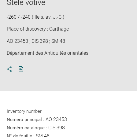
Stèle votive
-260 / -240 (IIIe s. av. J.-C.)
Place of discovery : Carthage
AO 23453 ; CIS 398 ; SM 48
Département des Antiquités orientales
Download
Share
pdf
Inventory number
AO 23453
Numéro principal :
CIS 398
Numéro catalogue :
SM 48
N° de fouille :