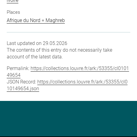
ivoire
Places
Afrique du Nord = Maghreb
Last updated on 29.05.2026
The contents of this entry do not necessarily take
account of the latest data.
Permalink:
https://collections.louvre.fr/ark:/53355/cl0101
49654
JSON Record:
https://collections.louvre.fr/ark:/53355/cl0
10149654.json