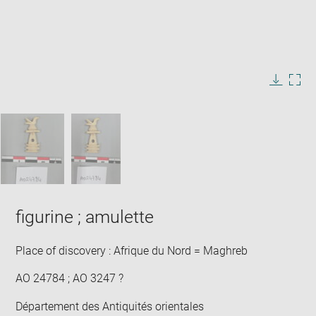
Enlarge
image
in
Image
Downlo
Enla
new
caption:
image
ima
window
SKIP IMAGE CAROUSEL
in
new
win
figurine ; amulette
Place of discovery : Afrique du Nord = Maghreb
AO 24784 ; AO 3247 ?
Département des Antiquités orientales