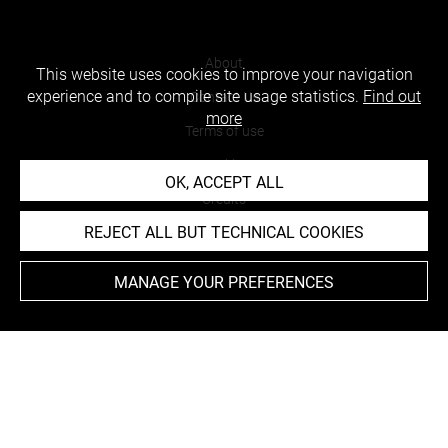
About
This website uses cookies to improve your navigation
experience and to compile site usage statistics.
Find out
Contact Us
more
Terms of use
Cookies
OK, ACCEPT ALL
Credits
REJECT ALL BUT TECHNICAL COOKIES
Accessibility : non compliant
MANAGE YOUR PREFERENCES