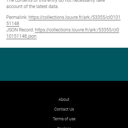
The contents of this entry do not necessarily take
account of the latest data.
Permalink:
https://collections.louvre.fr/ark:/53355/cl0101
51148
JSON Record:
https://collections.louvre.fr/ark:/53355/cl0
10151148.json
About
Contact Us
Terms of use