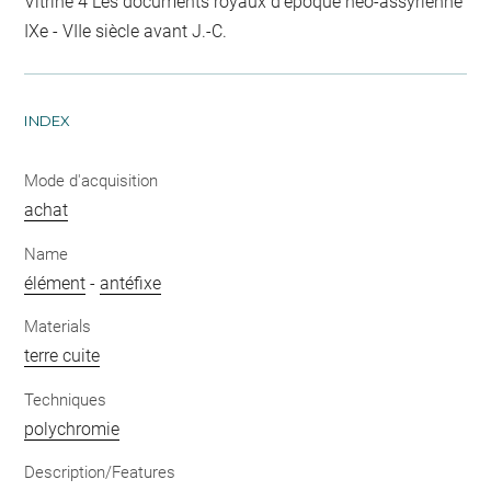
Vitrine 4 Les documents royaux d'époque néo-assyrienne
IXe - VIIe siècle avant J.-C.
INDEX
Mode d'acquisition
achat
Name
élément
-
antéfixe
Materials
terre cuite
Techniques
polychromie
Description/Features