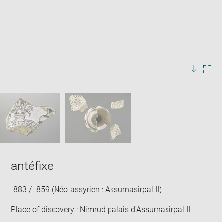
Enlarge
image
in
Image
Downlo
Enla
new
caption:
image
ima
window
SKIP IMAGE CAROUSEL
in
new
win
antéfixe
-883 / -859 (Néo-assyrien : Assurnasirpal II)
Place of discovery : Nimrud palais d'Assurnasirpal II