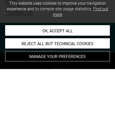
69045
This website uses cookies to improve your navigation
JSON Record:
https://collections.louvre.fr/ark:/53355/cl0
experience and to compile site usage statistics.
Find out
10169045.json
more
OK, ACCEPT ALL
REJECT ALL BUT TECHNICAL COOKIES
MANAGE YOUR PREFERENCES
About
Contact Us
Terms of use
Cookies
Credits
Accessibility : non compliant