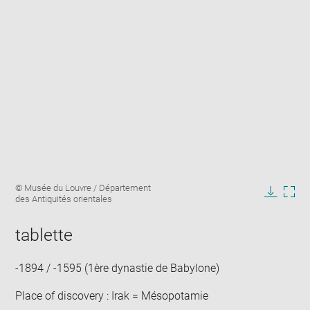
Enlarge
Image
© Musée du Louvre / Département
image
caption:
des Antiquités orientales
in
Downlo
Enla
new
image
ima
window
tablette
in
new
win
-1894 / -1595 (1ère dynastie de Babylone)
Place of discovery : Irak = Mésopotamie