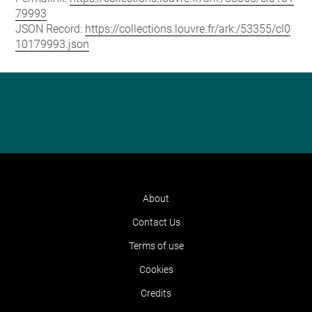
79993
JSON Record:
https://collections.louvre.fr/ark:/53355/cl0
10179993.json
About
Contact Us
Terms of use
Cookies
Credits