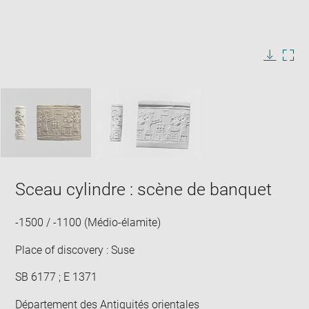
Enlarge
image
in
Image
Downlo
Enla
new
caption:
image
ima
window
SKIP IMAGE CAROUSEL
in
new
win
Sceau cylindre : scène de banquet
-1500 / -1100 (Médio-élamite)
Place of discovery : Suse
SB 6177 ; E 1371
Département des Antiquités orientales