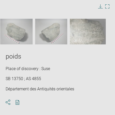
image
in
Image
Downlo
Enla
new
caption:
image
ima
window
SKIP IMAGE CAROUSEL
in
new
win
poids
Place of discovery : Suse
SB 13750 ; AS 4855
Département des Antiquités orientales
Download
Share
pdf