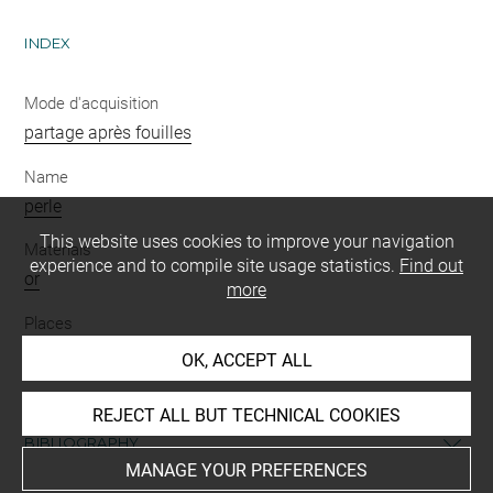
INDEX
Mode d'acquisition
partage après fouilles
Name
perle
This website uses cookies to improve your navigation
Materials
experience and to compile site usage statistics.
Find out
or
more
Places
Suse
OK, ACCEPT ALL
REJECT ALL BUT TECHNICAL COOKIES
BIBLIOGRAPHY
MANAGE YOUR PREFERENCES