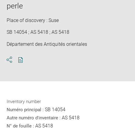
in
perle
new
win
Place of discovery : Suse
SB 14054 ; AS 5418 ; AS 5418
Département des Antiquités orientales
Download
Share
pdf
Inventory number
SB 14054
Numéro principal :
AS 5418
Autre numéro d'inventaire :
AS 5418
N° de fouille :