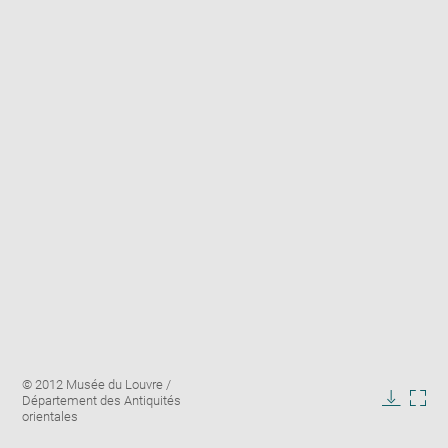
Enlarge
Image
© 2012 Musée du Louvre /
image
caption:
Département des Antiquités
in
Downlo
Enla
orientales
new
image
ima
window