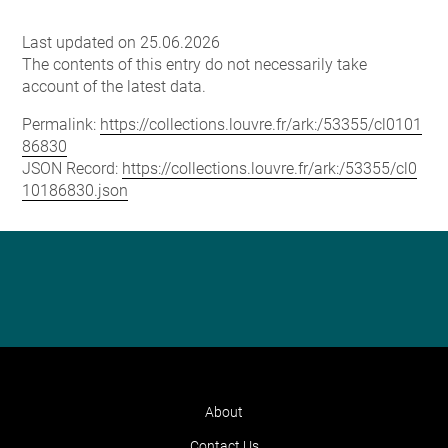
Last updated on 25.06.2026
The contents of this entry do not necessarily take
account of the latest data.
Permalink:
https://collections.louvre.fr/ark:/53355/cl0101
86830
JSON Record:
https://collections.louvre.fr/ark:/53355/cl0
10186830.json
About
Contact Us