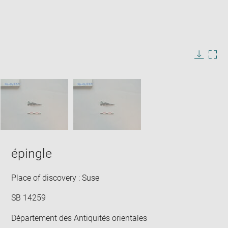
Enlarge
image
in
Image
Downlo
Enla
new
caption:
image
ima
window
SKIP IMAGE CAROUSEL
in
new
win
épingle
Place of discovery : Suse
SB 14259
Département des Antiquités orientales