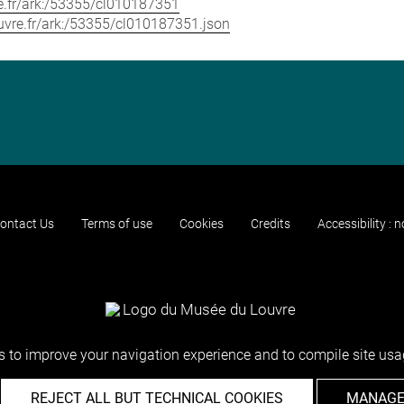
vre.fr/ark:/53355/cl010187351
louvre.fr/ark:/53355/cl010187351.json
ontact Us
Terms of use
Cookies
Credits
Accessibility : 
 to improve your navigation experience and to compile site usag
REJECT ALL BUT TECHNICAL COOKIES
MANAGE