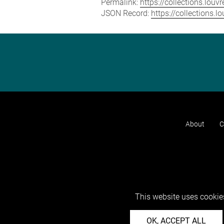
Permalink:
https://collections.lou
JSON Record:
https://collections.
About
C
This website uses cookies
OK, ACCEPT ALL