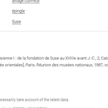
alliage cuivreux
épingle
Suse
ienne I : de la fondation de Suse au XVIIIe avant J.-C., 2, Cat
orientales], Paris, Réunion des musées nationaux, 1987, vol. 2,
cessarily take account of the latest data.