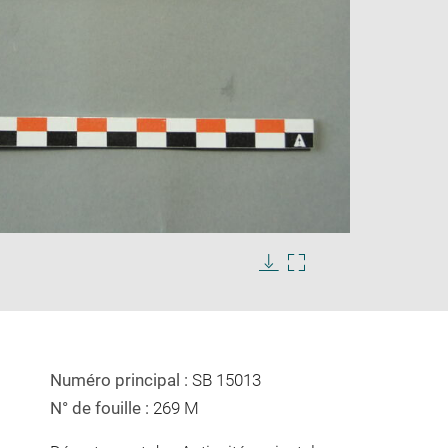
Enlarge
image
in
Download
Enlarge
new
image
image
window
in
new
window
Numéro principal :
SB 15013
N° de fouille :
269 M