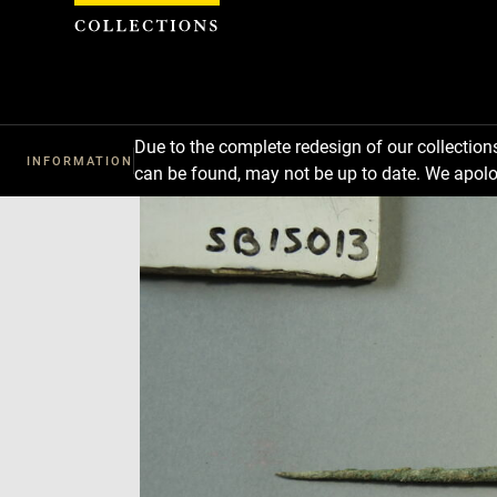
Cookies management panel
Due to the complete redesign of our collectio
INFORMATION
can be found, may not be up to date. We apolo
Download
Next
Previous