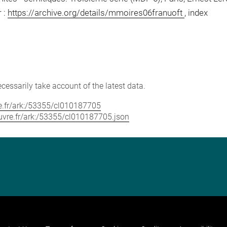
r :
https://archive.org/details/mmoires06franuoft
, index
cessarily take account of the latest data.
vre.fr/ark:/53355/cl010187705
louvre.fr/ark:/53355/cl010187705.json