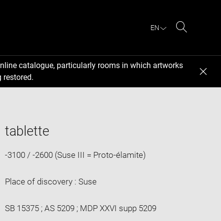
EN
Search
nline catalogue, particularly rooms in which artworks
 restored.
tablette
-3100 / -2600 (Suse III = Proto-élamite)
Place of discovery : Suse
SB 15375 ; AS 5209 ; MDP XXVI supp 5209