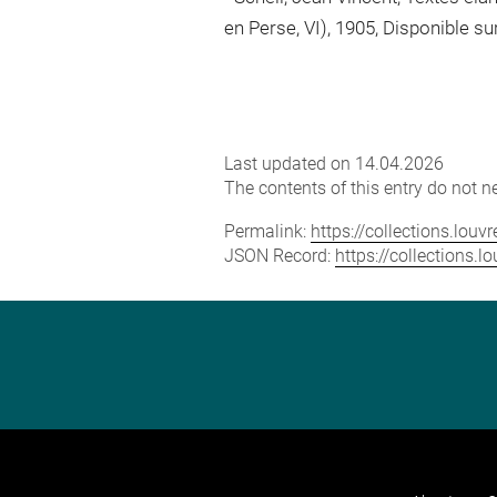
en Perse, VI), 1905, Disponible su
Last updated on 14.04.2026
The contents of this entry do not ne
Permalink:
https://collections.lou
JSON Record:
https://collections.