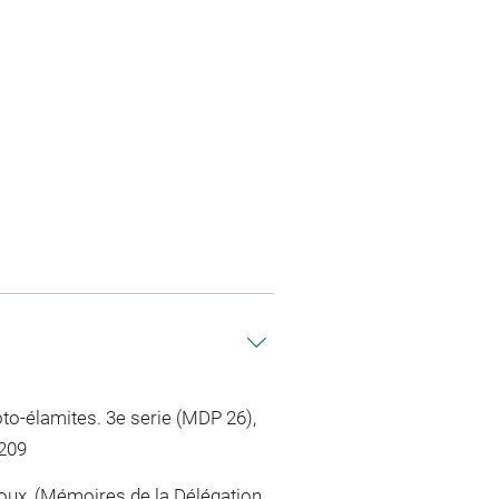
to-élamites. 3e serie (MDP 26),
5209
roux, (Mémoires de la Délégation