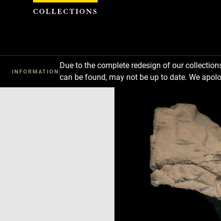
Cookies management panel
Due to the complete redesign of our collectio
INFORMATION
can be found, may not be up to date. We apolo
Download
Next
Previous