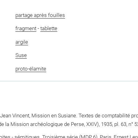
partage après fouilles
fragment
-
tablette
argile
Suse
proto-élamite
Jean Vincent, Mission en Susiane. Textes de comptabilité pro
e la Mission archéologique de Perse, XXIV), 1935, pl. 63, n° 
mites - sémitiques. Troisième série (MDP 6), Paris, Ernest Le