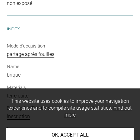
non exposé
INDEX
Mode d'acquisition
partage après fouilles
Name
brique
Materials
terre cuite
This website uses cookies to improve your navigation
experience and to compile site usage statistics.
Find out
Description/Features
more
inscription
Language
OK, ACCEPT ALL
sumérien