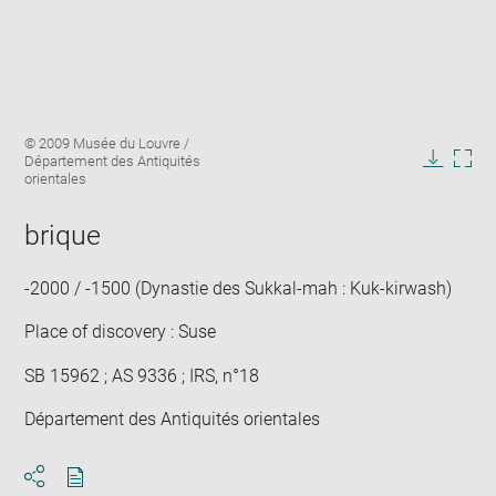
Enlarge
Image
© 2009 Musée du Louvre /
image
caption:
Département des Antiquités
in
Downlo
Enla
orientales
new
image
ima
window
in
brique
new
win
-2000 / -1500 (Dynastie des Sukkal-mah : Kuk-kirwash)
Place of discovery : Suse
SB 15962 ; AS 9336 ; IRS, n°18
Département des Antiquités orientales