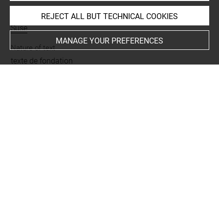
Places
REJECT ALL BUT TECHNICAL COOKIES
Suse
MANAGE YOUR PREFERENCES
Nature of text
texte de fondation
Script
cunéiforme
BIBLIOGRAPHY
Malbran-Labat, Florence, Les inscriptions royales de
Suse. Briques de l'époque paléo-élamite à l'Empire néo-
élamite (IRS), [Musée du Louvre/Département des
Antiquités orientales], Paris, Éditions de la Réunion des
Musées Nationaux, 1995, p. 40-42, Br. 507