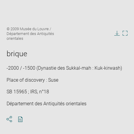
Enlarge
Image
© 2009 Musée du Louvre /
image
caption:
Département des Antiquités
in
Downlo
Enla
orientales
new
image
ima
window
in
brique
new
win
-2000 / -1500 (Dynastie des Sukkal-mah : Kuk-kirwash)
Place of discovery : Suse
SB 15965 ; IRS, n°18
Département des Antiquités orientales
Download
Share
pdf