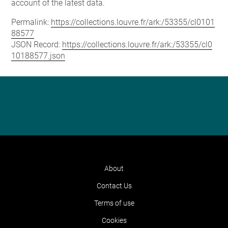
account of the latest data.
Permalink:
https://collections.louvre.fr/ark:/53355/cl0101
88577
JSON Record:
https://collections.louvre.fr/ark:/53355/cl0
10188577.json
About
Contact Us
Terms of use
Cookies