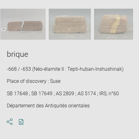
new
caption:
image
ima
window
SKIP IMAGE CAROUSEL
in
new
win
brique
-668 / -653 (Néo-élamite II : Tepti-huban-Inshushinak)
Place of discovery : Suse
SB 17648 ; SB 17649 ; AS 2809 ; AS 5174 ; IRS, n°60
Département des Antiquités orientales
Download
Share
pdf