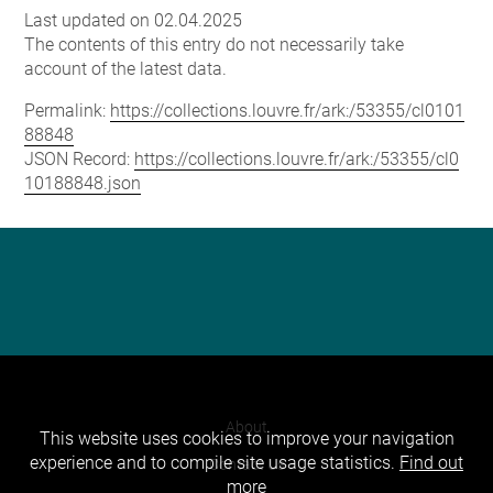
Last updated on 02.04.2025
The contents of this entry do not necessarily take
account of the latest data.
Permalink:
https://collections.louvre.fr/ark:/53355/cl0101
88848
JSON Record:
https://collections.louvre.fr/ark:/53355/cl0
10188848.json
About
This website uses cookies to improve your navigation
experience and to compile site usage statistics.
Find out
Contact Us
more