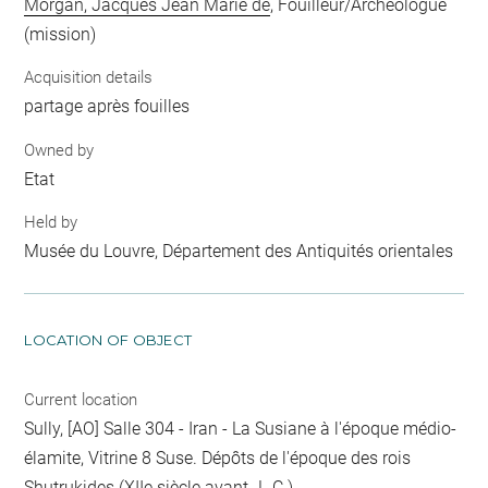
Morgan, Jacques Jean Marie de
, Fouilleur/Archéologue
(mission)
Acquisition details
partage après fouilles
Owned by
Etat
Held by
Musée du Louvre, Département des Antiquités orientales
LOCATION OF OBJECT
Current location
Sully, [AO] Salle 304 - Iran - La Susiane à l'époque médio-
élamite, Vitrine 8 Suse. Dépôts de l'époque des rois
Shutrukides (XIIe siècle avant J.-C.)