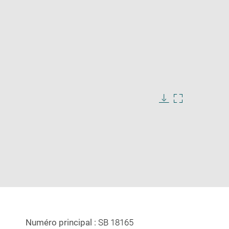
Download
Enlarge
image
image
in
new
window
Numéro principal :
SB 18165