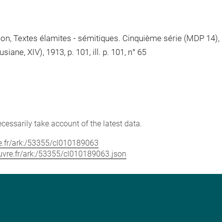
Léon, Textes élamites - sémitiques. Cinquième série (MDP 14),
ane, XIV), 1913, p. 101, ill. p. 101, n° 65
cessarily take account of the latest data.
vre.fr/ark:/53355/cl010189063
louvre.fr/ark:/53355/cl010189063.json