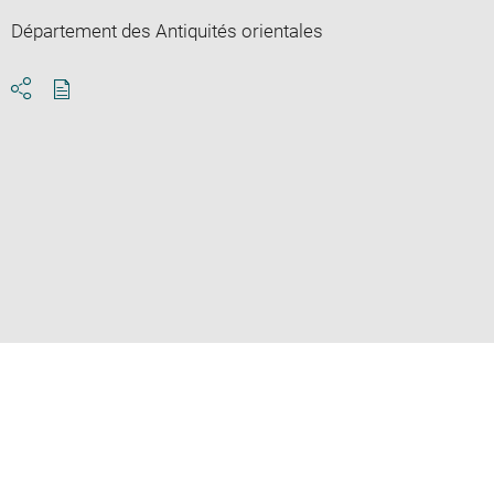
Département des Antiquités orientales
Download
Share
pdf