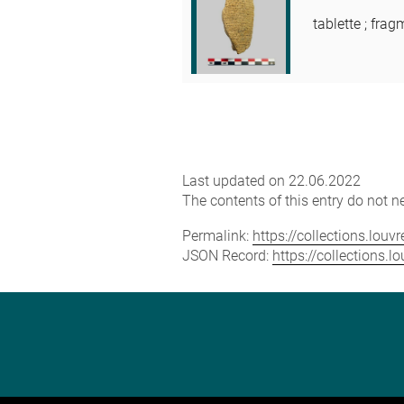
tablette ; fra
Last updated on 22.06.2022
The contents of this entry do not ne
Permalink:
https://collections.lou
JSON Record:
https://collections.