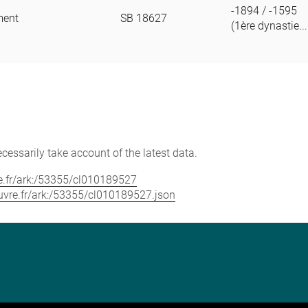
-1894 / -1595
gment
SB 18627
(1ère dynastie...
cessarily take account of the latest data.
vre.fr/ark:/53355/cl010189527
louvre.fr/ark:/53355/cl010189527.json