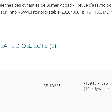
usiennes des dynasties de Sumer-Accad », Revue d'assyriologie
 sur :
http://www.jstor.org/stable/23284080
, p. 161-163, MD
LATED OBJECTS (2)
-1894 / -1595
SB 18625
(1ère dynastie...