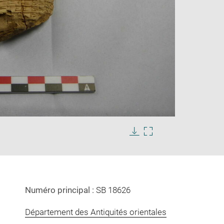
Enlarge
image
in
Download
Enlarge
new
image
image
window
in
new
window
Numéro principal :
SB 18626
Département des Antiquités orientales