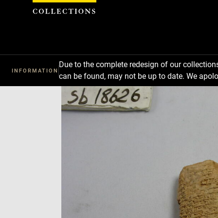
Cookies management panel
Due to the complete redesign of our collectio
INFORMATION
can be found, may not be up to date. We apolo
Download
Next
Previous