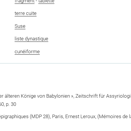
fragment
-
tablette
terre cuite
Suse
liste dynastique
cunéiforme
der älteren Könige von Babylonien », Zeitschrift für Assyriolo
0, p. 30
pigraphiques (MDP 28), Paris, Ernest Leroux, (Mémoires de la