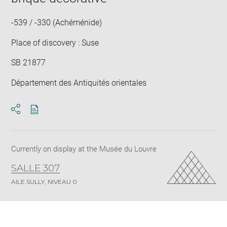
new
win
-539 / -330 (Achéménide)
Place of discovery : Suse
SB 21877
Département des Antiquités orientales
Download
Share
pdf
Currently on display at the Musée du Louvre
SALLE 307
AILE SULLY, NIVEAU 0