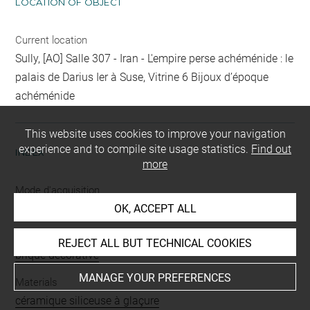
LOCATION OF OBJECT
Current location
Sully, [AO] Salle 307 - Iran - L'empire perse achéménide : le
palais de Darius Ier à Suse, Vitrine 6 Bijoux d’époque
achéménide
This website uses cookies to improve your navigation
experience and to compile site usage statistics.
Find out
INDEX
more
Mode d'acquisition
OK, ACCEPT ALL
partage après fouilles
Name
REJECT ALL BUT TECHNICAL COOKIES
brique décorative
MANAGE YOUR PREFERENCES
Materials
céramique siliceuse à glaçure