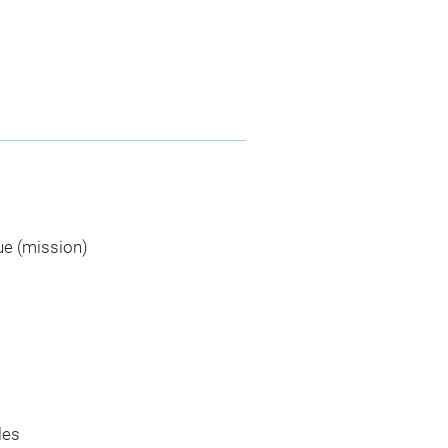
ue (mission)
les