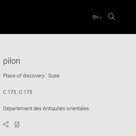
EN
Search
pilon
Place of discovery : Suse
C 173 ; C 173
Département des Antiquités orientales
Download
Share
pdf