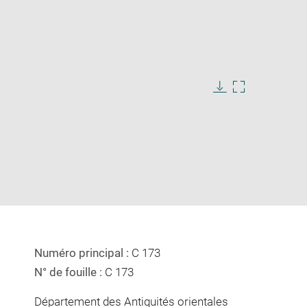
Download
Enlarge
image
image
in
new
window
Numéro principal :
C 173
N° de fouille :
C 173
Département des Antiquités orientales