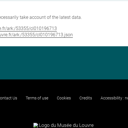
cessarily take account of the latest data.
vre.fr/ark:/53355/cl010196713
louvre.fr/ark:/53355/cl010196713.json
ontact Us
Terms of use
Cookies
Credits
Accessibility : 