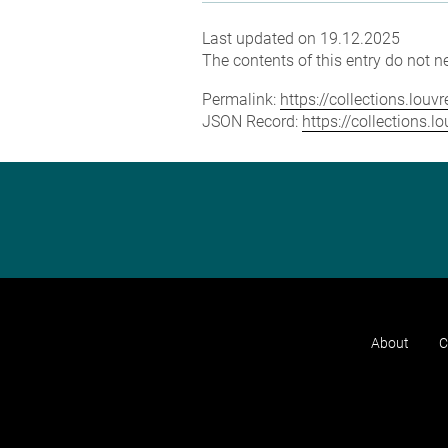
Last updated on 19.12.2025
The contents of this entry do not ne
Permalink:
https://collections.lou
JSON Record:
https://collections.
About
C