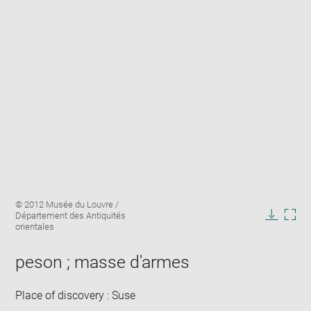
Enlarge
Image
© 2012 Musée du Louvre /
image
caption:
Département des Antiquités
in
Downlo
Enla
orientales
new
image
ima
window
in
peson ; masse d'armes
new
win
Place of discovery : Suse