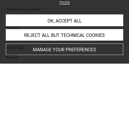
more
Mode d'acquisition
partage après fouilles
OK, ACCEPT ALL
Name
REJECT ALL BUT TECHNICAL COOKIES
masse d'armes
-
peson
Materials
MANAGE YOUR PREFERENCES
pierre
Places
Suse
Last updated on 11.07.2025
The contents of this entry do not necessarily take
account of the latest data.
Permalink:
https://collections.louvre.fr/ark:/53355/cl0101
96725