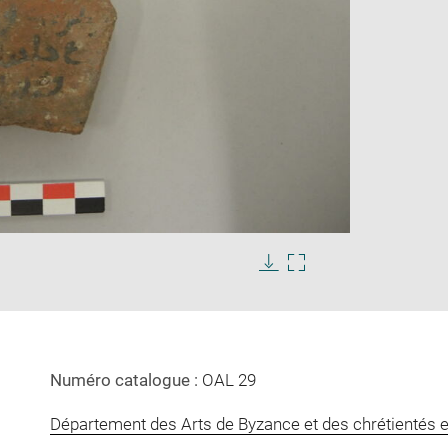
Enlarge
s
image
in
Download
Enlarge
new
image
image
window
in
new
window
Numéro catalogue :
OAL 29
Département des Arts de Byzance et des chrétientés e