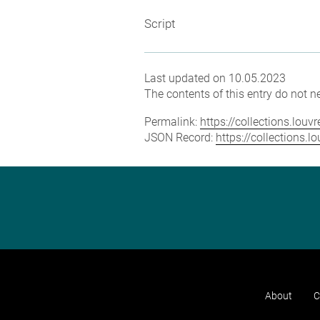
Script
Last updated on 10.05.2023
The contents of this entry do not ne
Permalink:
https://collections.lou
JSON Record:
https://collections.
About
C