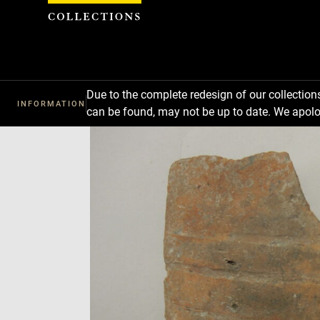
Cookies management panel
Due to the complete redesign of our collectio
INFORMATION
can be found, may not be up to date. We apolo
Download
Next
Previous