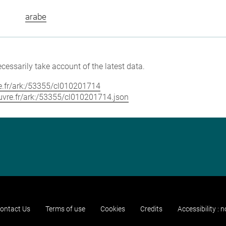
arabe
cessarily take account of the latest data.
vre.fr/ark:/53355/cl010201714
louvre.fr/ark:/53355/cl010201714.json
ontact Us
Terms of use
Cookies
Credits
Accessibility : 