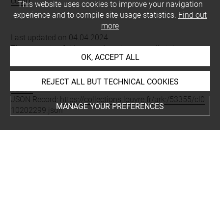
copte
This website uses cookies to improve your navigation
experience and to compile site usage statistics.
Find out
more
Last updated on 04.04.2024
The contents of this entry do not necessarily take
OK, ACCEPT ALL
account of the latest data.
Permalink:
https://collections.louvre.fr/ark:/53355/cl0102
REJECT ALL BUT TECHNICAL COOKIES
02299
JSON Record:
https://collections.louvre.fr/ark:/53355/cl0
MANAGE YOUR PREFERENCES
10202299.json
About