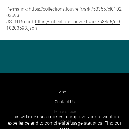
Permalink:
https://collections.louvre.fr/ark:/53355/cl0102
03593
JSON Record:
https://collections.louvre.fr/ark:/53355/cl0
10203593.json
About
Contact Us
Terms of use
This website uses cookies to improve your navigation
Cookies
experience and to compile site usage statistics.
Find out