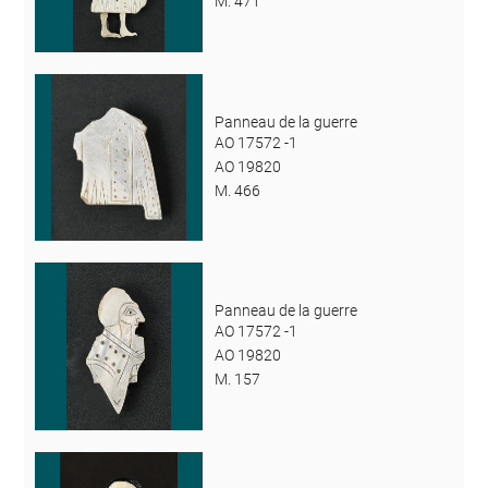
M. 471
Panneau de la guerre
AO 17572 -1
AO 19820
M. 466
Panneau de la guerre
AO 17572 -1
AO 19820
M. 157