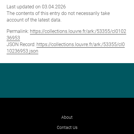
Last updated on 03.04.2026
The contents of this entry do not necessarily take
account of the latest data.
Permalink:
https://collections.louvre.fr/ark:/53355/cl0102
36953
JSON Record:
https://collections.louvre.fr/ark:/53355/cl0
10236953.json
About
Contact Us