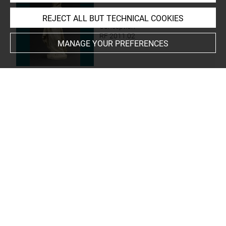
REJECT ALL BUT TECHNICAL COOKIES
Vierge de l'Immaculée
Conception
RF 2011.02
MANAGE YOUR PREFERENCES
Last updated on 05.10.2022
The contents of this entry do not necessarily take
account of the latest data.
Permalink:
https://collections.louvre.fr/ark:/53355/cl0102
37744
JSON Record:
https://collections.louvre.fr/ark:/53355/cl0
10237744.json