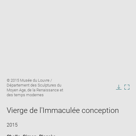
Enlarge
Image
© 2015 Musée du Louvre /
image
caption:
Département des Sculptures du
in
Moyen Age, de la Renaissance et
Downlo
Enla
new
des temps modernes
image
ima
window
in
Vierge de l'Immaculée conception
new
win
2015