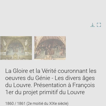
Enlarge
image
in
Image
Downlo
Enla
new
caption:
image
ima
window
SKIP IMAGE CAROUSEL
in
new
win
La Gloire et la Vérité couronnant les
oeuvres du Génie - Les divers âges
du Louvre. Présentation à François
1er du projet primitif du Louvre
1860 / 1861 (2e moitié du XIXe siècle)