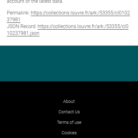
account of the latest data.
Permalink:
https://collections.louvre.fr/ark:/53355/cl0102
37981
JSON Record:
https://collections.louvre.fr/ark:/53355/cl0
10237981.json
About
Contact Us
Terms of use
Cookies