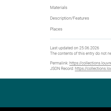
Materials
Description/Features
Places
Last updated on 25.06.2026
The contents of this entry do not ne
Permalink:
https://collections.lou
JSON Record:
https://collections.