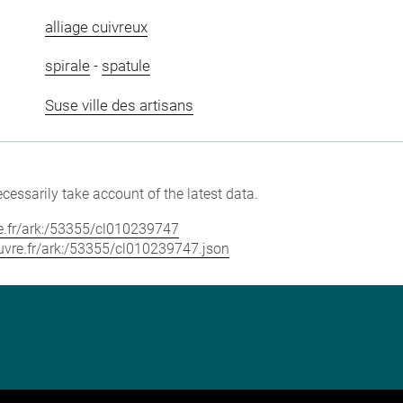
alliage cuivreux
spirale
-
spatule
Suse ville des artisans
cessarily take account of the latest data.
vre.fr/ark:/53355/cl010239747
louvre.fr/ark:/53355/cl010239747.json