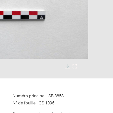
Enlarge
image
in
Download
Enlarge
new
image
image
window
in
new
window
Numéro principal :
SB 3858
N° de fouille :
GS 1096