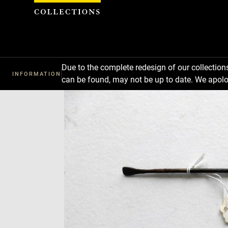
Cookies management panel
Due to the complete redesign of our collectio
INFORMATION
can be found, may not be up to date. We apolo
Download
Next
Previous