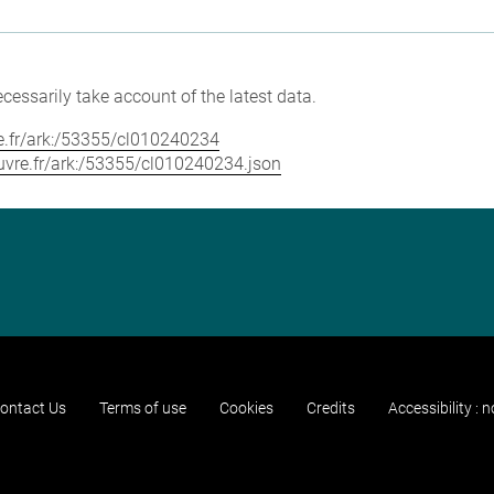
cessarily take account of the latest data.
vre.fr/ark:/53355/cl010240234
louvre.fr/ark:/53355/cl010240234.json
ontact Us
Terms of use
Cookies
Credits
Accessibility : 