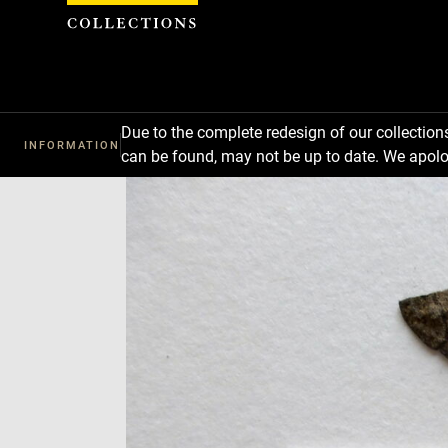
Cookies management panel
Due to the complete redesign of our collectio
INFORMATION
can be found, may not be up to date. We apolo
Download
Next
Previous