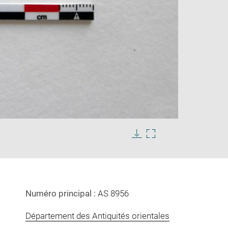
Enlarge
image
in
Download
Enlarge
new
image
image
window
in
new
window
Numéro principal :
AS 8956
Département des Antiquités orientales