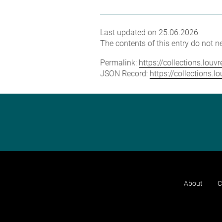
Last updated on 25.06.2026
The contents of this entry do not ne
Permalink:
https://collections.lou
JSON Record:
https://collections.
About
C