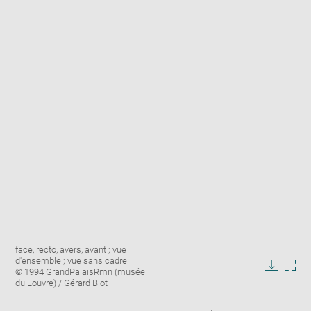
Enlarge
Image
face, recto, avers, avant ; vue
image
caption:
d'ensemble ; vue sans cadre
in
© 1994 GrandPalaisRmn (musée
Downlo
Enla
new
du Louvre) / Gérard Blot
image
ima
window
in