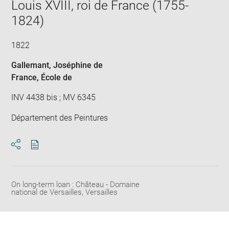
Louis XVIII, roi de France (1755-
new
win
1824)
1822
Gallemant, Joséphine de
France
, École de
INV 4438 bis ; MV 6345
Département des Peintures
Download
Share
pdf
On long-term loan : Château - Domaine
national de Versailles, Versailles