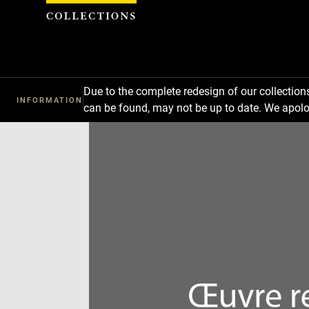
Cookies management panel
Due to the complete redesign of our collectio
INFORMATION
can be found, may not be up to date. We apolo
Download
Next
Previous