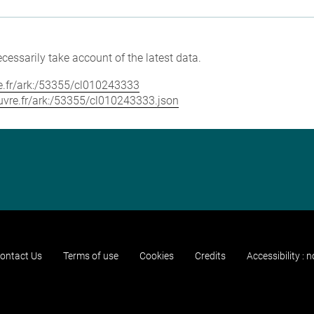
cessarily take account of the latest data.
vre.fr/ark:/53355/cl010243333
louvre.fr/ark:/53355/cl010243333.json
ontact Us
Terms of use
Cookies
Credits
Accessibility : 