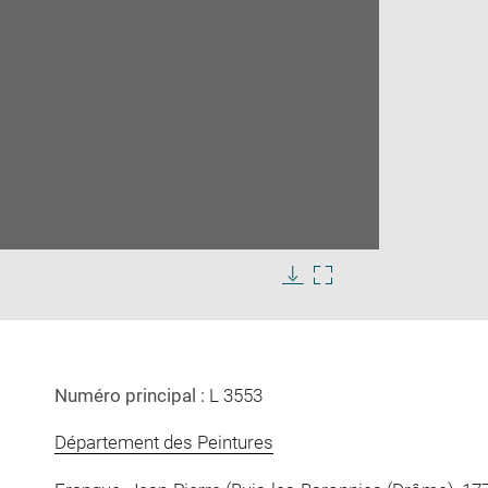
Enlarge
s
image
Download
Enlarge
in
image
image
new
in
window
new
window
Numéro principal :
L 3553
Département des Peintures