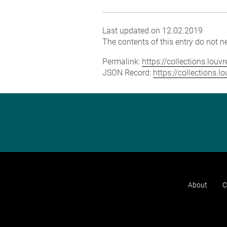
Last updated on 12.02.2019
The contents of this entry do not ne
Permalink:
https://collections.lou
JSON Record:
https://collections.
About
C