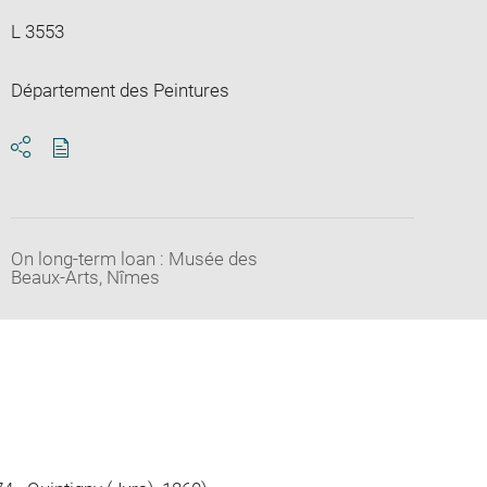
L 3553
Département des Peintures
Download
Share
pdf
On long-term loan : Musée des
Beaux-Arts, Nîmes