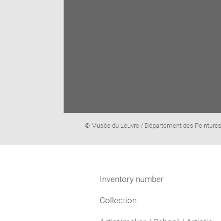
Image
© Musée du Louvre / Département des Peinture
caption:
Inventory number
Collection