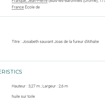
Franque, Jean-Pierre
(Buis-les-Baronnies (Drôme), 1774
France
École de
Titre : Josabeth sauvant Joas de la fureur d'Athalie
RISTICS
Hauteur : 3,27 m ; Largeur : 2,6 m
huile sur toile