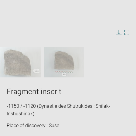
Enlarge
image
in
Image
Downlo
Enla
new
caption:
image
ima
window
SKIP IMAGE CAROUSEL
in
new
win
Fragment inscrit
-1150 / -1120 (Dynastie des Shutrukides : Shilak-
Inshushinak)
Place of discovery : Suse