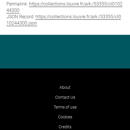
Permalink:
https://collections.louvre.fr/ark:/53355/cl0102
44300
JSON Record:
https://collections.louvre.fr/ark:/53355/cl0
10244300.json
About
Contact Us
Terms of use
Cookies
Credits