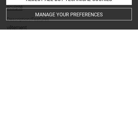
sculpté
MANAGE YOUR PREFERENCES
Description/Features
vêtement
Places
Suse
Last updated on 03.04.2026
The contents of this entry do not necessarily take
account of the latest data.
Permalink:
https://collections.louvre.fr/ark:/53355/cl0102
45100
JSON Record:
https://collections.louvre.fr/ark:/53355/cl0
10245100.json