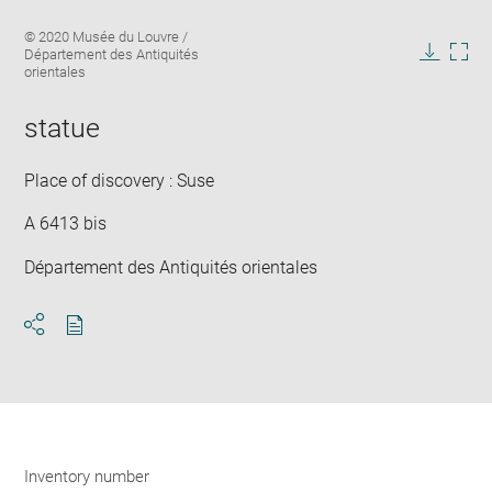
Enlarge
Image
© 2020 Musée du Louvre /
image
caption:
Département des Antiquités
in
Downlo
Enla
orientales
new
image
ima
window
in
statue
new
win
Place of discovery : Suse
A 6413 bis
Département des Antiquités orientales
Download
Share
pdf
Inventory number