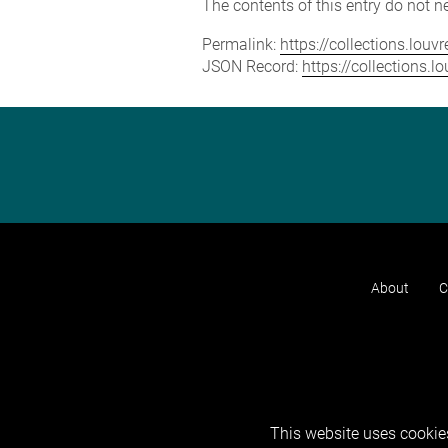
The contents of this entry do not ne
Permalink:
https://collections.lou
JSON Record:
https://collections.
About
C
This website uses cookies