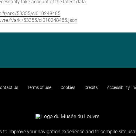
cessarily take account of the latest data.
vre.fr/ark:/53355/cl010248485
louvre.fr/ark:/53355/cl010248485.json
ontact Us
Terms of use
Cookies
Credits
Accessibility : 
 to improve your navigation experience and to compile site usag