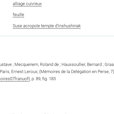
alliage cuivreux
feuille
Suse acropole temple d'Inshushinak
ustave ; Mecquenem, Roland de ; Haussoullier, Bernard ; Graa
aris, Ernest Leroux, (Mémoires de la Délégation en Perse, 7),
moires07franuoft
, p. 89, fig. 183