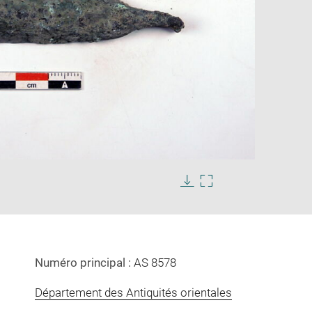
Enlarge
image
in
Download
Enlarge
new
image
image
window
in
new
window
Numéro principal :
AS 8578
Département des Antiquités orientales