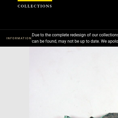
Cookies management panel
Due to the complete redesign of our collectio
INFORMATION
can be found, may not be up to date. We apolo
Download
Next
Previous