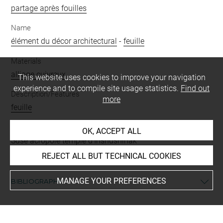
partage après fouilles
Name
élément du décor architectural
-
feuille
Materials
alliage cuivreux
This website uses cookies to improve your navigation
experience and to compile site usage statistics.
Find out
Description/Features
more
feuille
Places
OK, ACCEPT ALL
Suse acropole temple d'Inshushinak
REJECT ALL BUT TECHNICAL COOKIES
MANAGE YOUR PREFERENCES
BIBLIOGRAPHY
Morgan, Jacques de ; Jéquier, Gustave ; Mecquenem,