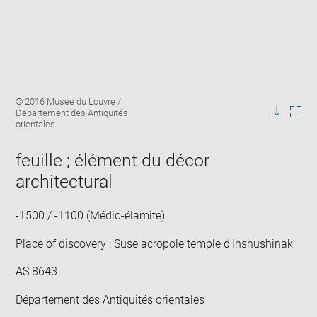
Enlarge
Image
© 2016 Musée du Louvre /
image
caption:
Département des Antiquités
in
Downlo
Enla
orientales
new
image
ima
window
in
feuille ; élément du décor
new
architectural
win
-1500 / -1100 (Médio-élamite)
Place of discovery : Suse acropole temple d'Inshushinak
AS 8643
Département des Antiquités orientales