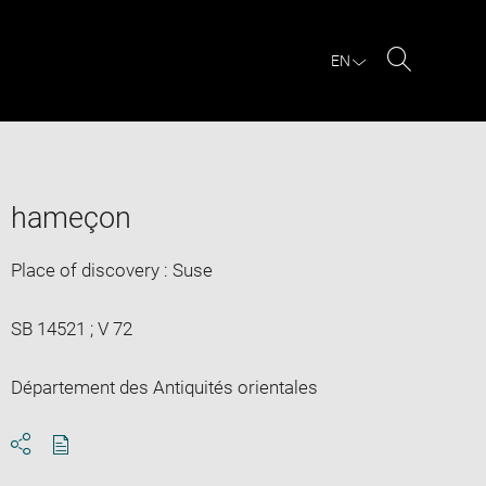
EN
Search
hameçon
Place of discovery : Suse
SB 14521 ; V 72
Département des Antiquités orientales
Download
Share
pdf