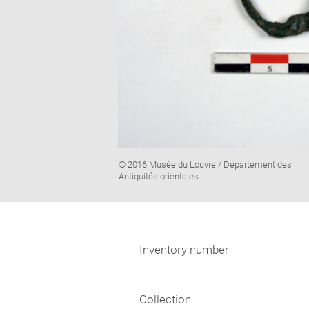
Image
© 2016 Musée du Louvre / Département des
caption:
Antiquités orientales
Inventory number
Collection