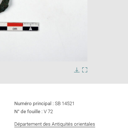
Enlarge
image
in
Download
Enlarge
new
image
image
window
in
new
window
Numéro principal :
SB 14521
N° de fouille :
V 72
Département des Antiquités orientales