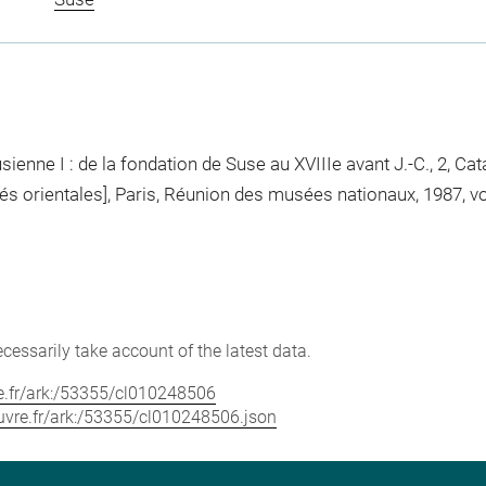
ienne I : de la fondation de Suse au XVIIIe avant J.-C., 2, Cat
 orientales], Paris, Réunion des musées nationaux, 1987, vol. 
cessarily take account of the latest data.
vre.fr/ark:/53355/cl010248506
louvre.fr/ark:/53355/cl010248506.json