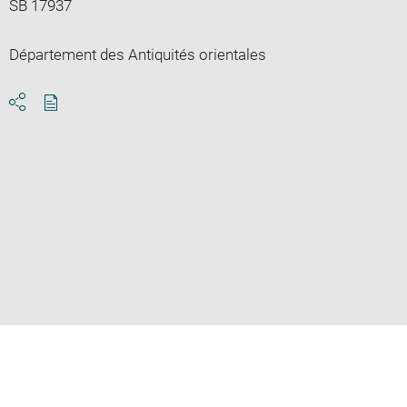
SB 17937
Département des Antiquités orientales
Download
Share
pdf