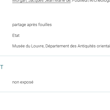
Morgan, Jacques Jean Marie de
, Fouilleur/Archéolog
partage après fouilles
Etat
Musée du Louvre, Département des Antiquités orienta
CT
non exposé