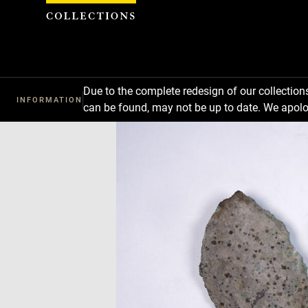
Cookies management panel
Due to the complete redesign of our collectio
INFORMATION
can be found, may not be up to date. We apolo
Download
Next
Previous