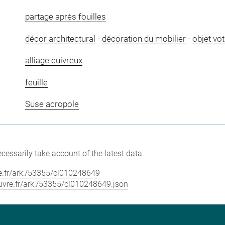
partage après fouilles
décor architectural
-
décoration du mobilier
-
objet vot
alliage cuivreux
feuille
Suse acropole
cessarily take account of the latest data.
vre.fr/ark:/53355/cl010248649
louvre.fr/ark:/53355/cl010248649.json