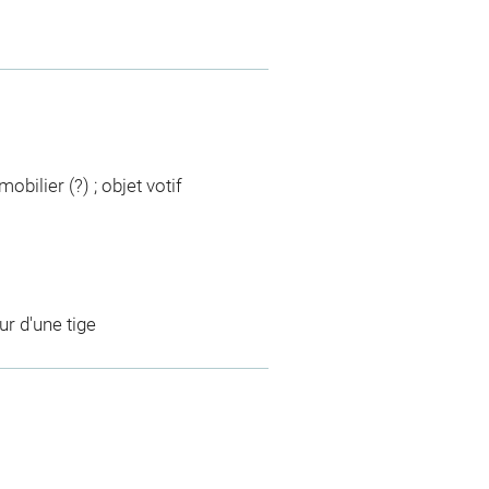
bilier (?) ; objet votif
ur d'une tige